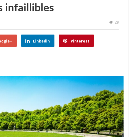
 infaillibles
29
oogle+
Linkedin
Pinterest