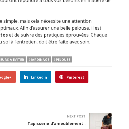
i sauront répondre à tous vos besoins en matière de
 simple, mais cela nécessite une attention
ptimaux. Afin d’assurer une belle pelouse, il est
ntes
et de suivre des pratiques éprouvées. Chaque
ol à l’entretien, doit être faite avec soin.
EURS À ÉVITER
#JARDINAGE
#PELOUSE
oogle+
Linkedin
Pinterest
NEXT POST
Tapisserie d’ameublement :