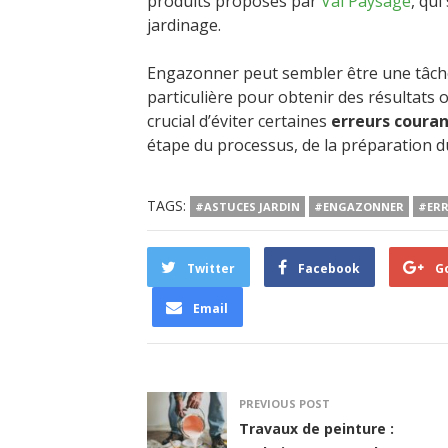
produits proposés par
Val Paysage
, qu
jardinage.
Engazonner peut sembler être une tâche
particulière pour obtenir des résultats o
crucial d’éviter certaines
erreurs coura
étape du processus, de la préparation du s
TAGS:
#ASTUCES JARDIN
#ENGAZONNER
#ERR
Twitter
Facebook
G
Email
PREVIOUS POST
Travaux de peinture :