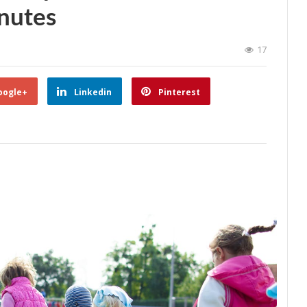
inutes
17
oogle+
Linkedin
Pinterest