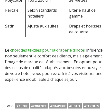
Polycoton
150 x 250 cm
Serviettes
Percale
Selon standards
Literie haut de
hôteliers
gamme
Satin
Ajusté aux suites
Draps et housses
de couette
Le
choix des textiles pour la draperie d’hôtel
influence
non seulement le confort des clients, mais également
l’image de marque de l’établissement. En optant pour
des tissus de qualité, adaptés aux besoins et au style
de votre hôtel, vous pourrez offrir à vos visiteurs une
expérience inoubliable à chaque séjour.
TAGS:
#CHOIX
#CONFORT
#DRAPERIE
#HÔTEL
#TEXTILES