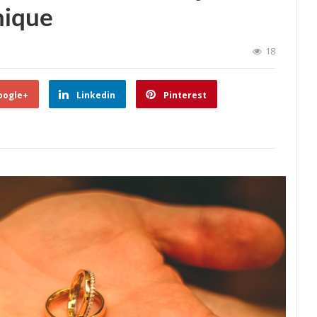
nique
18
oogle+
Linkedin
Pinterest