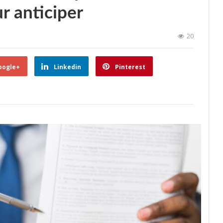
ur anticiper
20
oogle+
Linkedin
Pinterest