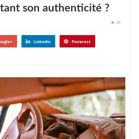
tant son authenticité ?
45
oogle+
Linkedin
Pinterest