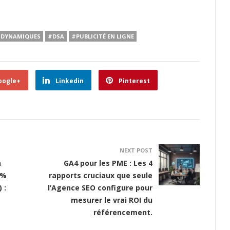
 DYNAMIQUES
#DSA
#PUBLICITÉ EN LIGNE
oogle+
Linkedin
Pinterest
NEXT POST
n
GA4 pour les PME : Les 4
 %
rapports cruciaux que seule
 :
l’Agence SEO configure pour
mesurer le vrai ROI du
référencement.