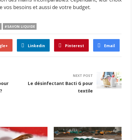
e vos besoins et aussi de votre budget.
#SAVON LIQUIDE
gle+
Linkedin
Pinterest
Email
NEXT POST
pour
Le désinfectant Bacti G pour
?
textile