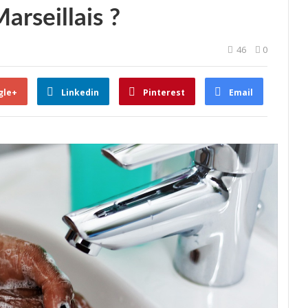
Marseillais ?
46
0
gle+
Linkedin
Pinterest
Email