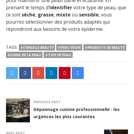
pour maintenir une peau saine et éclatante. En
prenant le temps d’
identifier
votre type de peau, que
ce soit
sèche
,
grasse
,
mixte
ou
sensible
, vous
pourrez sélectionner des produits adaptés qui
répondront aux besoins de votre épiderme.
TAGS:
#CONSEILS BEAUTÉ
#PEAU SÈCHE
#PRODUITS DE BEAUTÉ
#SOINS DE LA PEAU
#TYPE DE PEAU
PREVIOUS POST
Dépannage cuisine professionnelle : les
urgences les plus courantes
NEXT POST