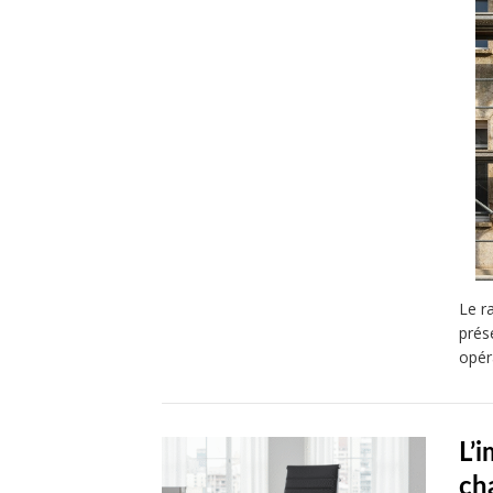
Le r
prés
opér
L’
ch