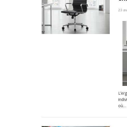
23 av
L’er
indi
où…