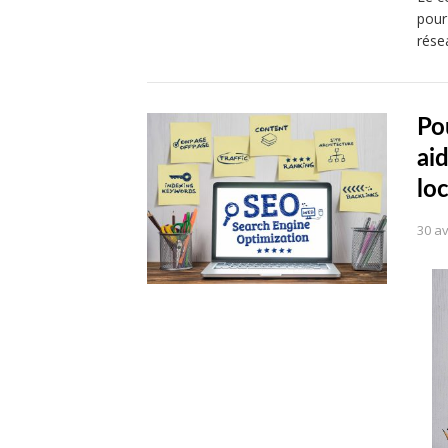
pour
rése
Po
ai
loc
30 av