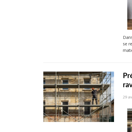
Dans
se r
mati
Pr
ra
29 av