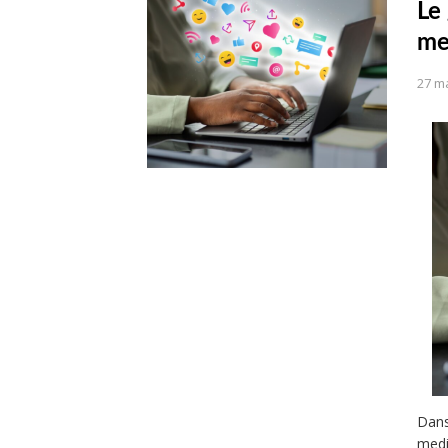
Le
me
27 m
Dans
medi