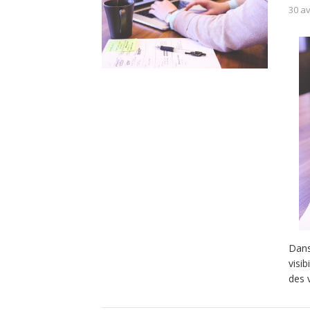
30 av
Dans
visib
des 