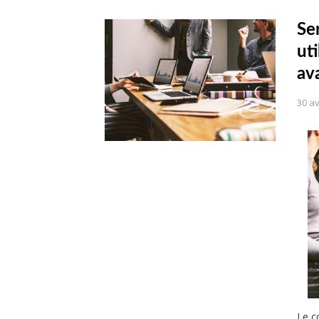
Se
uti
av
30 av
Le c