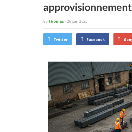
approvisionnement
By
thomas
- 26 juin 2025
Twitter
Facebook
Goo