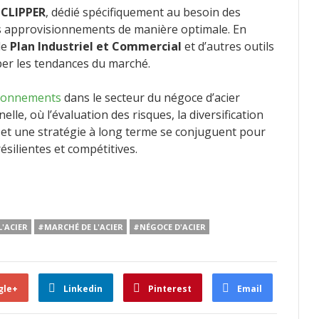
l CLIPPER
, dédié spécifiquement au besoin des
 des approvisionnements de manière optimale. En
le
Plan Industriel et Commercial
et d’autres outils
per les tendances du marché.
sionnements
dans le secteur du négoce d’acier
le, où l’évaluation des risques, la diversification
s et une stratégie à long terme se conjuguent pour
silientes et compétitives.
L'ACIER
#MARCHÉ DE L'ACIER
#NÉGOCE D'ACIER
gle+
Linkedin
Pinterest
Email