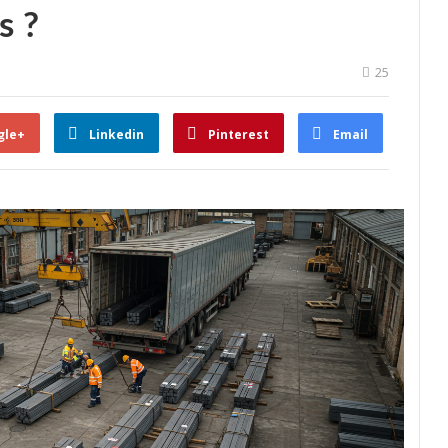
s ?
25
gle+
Linkedin
Pinterest
Email