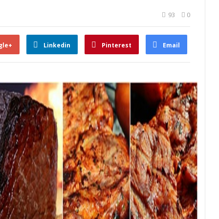
93
0
gle+
Linkedin
Pinterest
Email