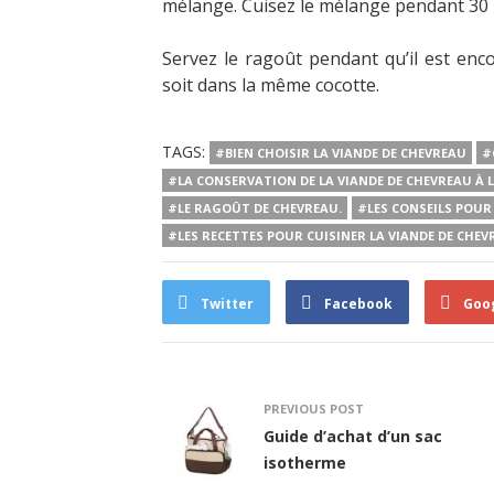
mélange. Cuisez le mélange pendant 30 m
Servez le ragoût pendant qu’il est enc
soit dans la même cocotte.
TAGS:
#BIEN CHOISIR LA VIANDE DE CHEVREAU
#
#LA CONSERVATION DE LA VIANDE DE CHEVREAU À
#LE RAGOÛT DE CHEVREAU.
#LES CONSEILS POUR
#LES RECETTES POUR CUISINER LA VIANDE DE CHEV
Twitter
Facebook
Goo
PREVIOUS POST
Guide d’achat d’un sac
isotherme