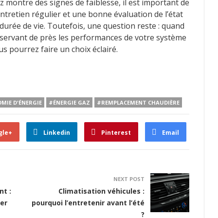
 montre des signes de faiblesse, il est important de
entretien régulier et une bonne évaluation de l’état
durée de vie. Toutefois, une question reste : quand
bservant de près les performances de votre système
us pourrez faire un choix éclairé.
MIE D'ÉNERGIE
#ÉNERGIE GAZ
#REMPLACEMENT CHAUDIÈRE
gle+
Linkedin
Pinterest
Email
NEXT POST
t :
Climatisation véhicules :
uer
pourquoi l’entretenir avant l’été
?