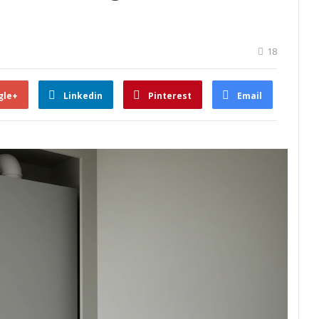
18
gle+
Linkedin
Pinterest
Email