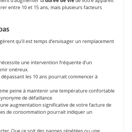
ment d’augmenter la
durée de vie
de votre appareil.
er entre 10 et 15 ans, mais plusieurs facteurs
pas
ggèrent qu’il est temps d’envisager un remplacement
 nécessite une intervention fréquente d’un
enir onéreux.
e dépassant les 10 ans pourrait commencer à
stème peine à maintenir une température confortable
synonyme de défaillance.
 une augmentation significative de votre facture de
es de consommation pourrait indiquer un
erter. Que ce soit des pannes répétées ou une