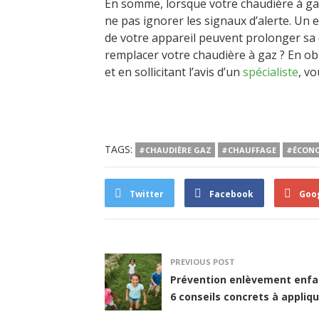
En somme, lorsque votre chaudière à gaz
ne pas ignorer les signaux d’alerte. Un 
de votre appareil peuvent prolonger sa 
remplacer votre chaudière à gaz ? En o
et en sollicitant l’avis d’un
spécialiste
, vo
TAGS:
#CHAUDIÈRE GAZ
#CHAUFFAGE
#ÉCONO
Twitter
Facebook
Goo
PREVIOUS POST
Prévention enlèvement enfan
6 conseils concrets à appliq