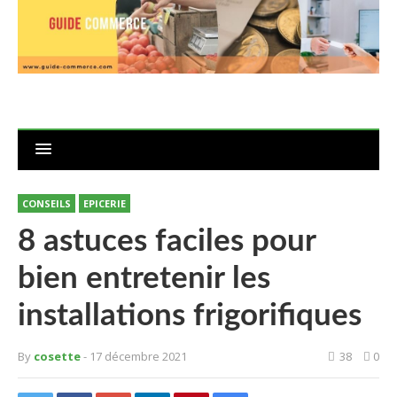
CONSEILS
EPICERIE
8 astuces faciles pour
bien entretenir les
installations frigorifiques
By
cosette
- 17 décembre 2021
38
0