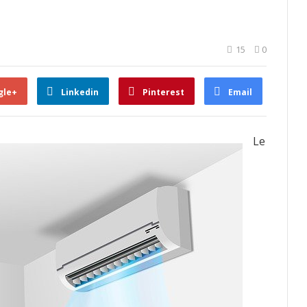
15
0
gle+
Linkedin
Pinterest
Email
Le